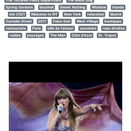
The Tortured Poets Department
The Black Dog
Spring Gardens
Vauxhall
Sweet Nothing
Wicklow
Irlande
été 2021
Welcome to NY
New York
relocation
liberté
Cornelia Street
2017
False God
West Village
boutiques
restaurants
Paris
ville de l'amour
souvenirs
rues étroites
ruelles
paysages
The Man
Côte d'Azur
St. Tropez