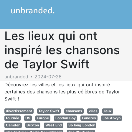
Les lieux qui ont
inspiré les chansons
de Taylor Swift
unbranded • 2024-07-26
Découvrez les villes et les lieux qui ont inspiré
certaines des chansons les plus célèbres de Taylor
Swift !
divertissement
Taylor Swift
chansons
villes
lieux
tournée
US
Europe
London Boy
Londres
Joe Alwyn
Camden
Brixton
West End
So long London